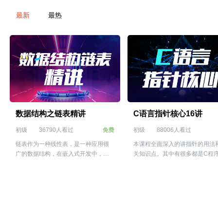
最新
最热
数据结构之链表精讲
C语言指针核心16讲
初级
36790人看过
免费
初级
88006人看过
链表作为一种线性表，是一种应用很
本课程全面深入的讲指针的用法
广的数据结构，在嵌入式开发中，在
关知识点。其中有很多都是C程
Linux内核中都有大量的链表应用。另
以理解或者难以应用到实践编程
外常用的栈和队列也可以基于链表来
知识点，也是嵌入式程序员面试
实现。链表的创建，插入，删除，遍
时经常遇到的题目。本课程的目
历，销毁涉及到了C语言中的指针运
让大家深入理解指针的各种使用
算，因此有一定的难度。本课将为大
巧。
家深入浅出的讲解链表，为大家进一