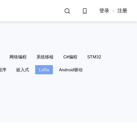
登录
注册
/
网络编程
系统移植
C#编程
STM32
程序
嵌入式
LoRa
Android驱动