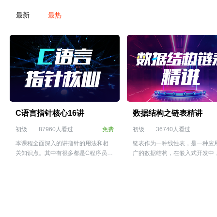
最新
最热
C语言指针核心16讲
数据结构之链表精讲
初级
87960人看过
免费
初级
36740人看过
本课程全面深入的讲指针的用法和相
链表作为一种线性表，是一种应
关知识点。其中有很多都是C程序员难
广的数据结构，在嵌入式开发中
以理解或者难以应用到实践编程中的
Linux内核中都有大量的链表应
知识点，也是嵌入式程序员面试笔试
外常用的栈和队列也可以基于链
时经常遇到的题目。本课程的目标是
实现。链表的创建，插入，删除
让大家深入理解指针的各种使用技
历，销毁涉及到了C语言中的指
巧。
算，因此有一定的难度。本课将
家深入浅出的讲解链表，为大家