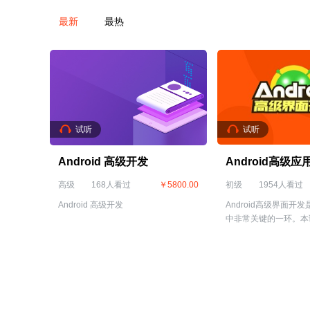
最新
最热
试听
试听
Android 高级开发
Android高级应
高级
168人看过
￥5800.00
初级
1954人看过
Android 高级开发
Android高级界面开发是
中非常关键的一环。本
定义View、SurfaceV
框与复选框、UI之菜单M
话框、UI之Toast、U
Notification、UI
Intent与IntentFilte
界面开发高级进阶的内