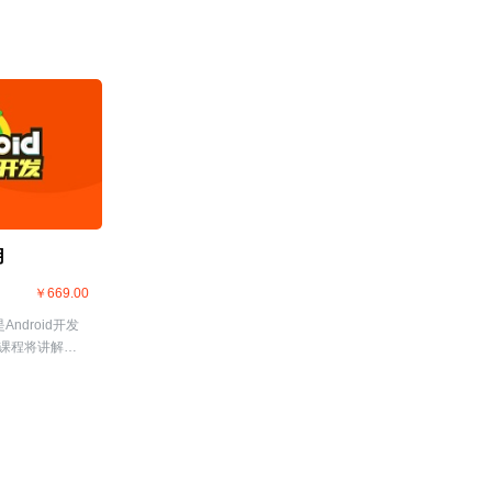
用
￥669.00
Android开发
课程将讲解自
iew、UI之单选
enu、UI之对
I之通知
之事件分发、使用
r进行通信等Android
容。