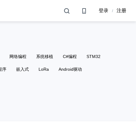
登录
注册
/
网络编程
系统移植
C#编程
STM32
程序
嵌入式
LoRa
Android驱动