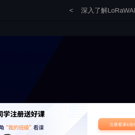
<
深入了解LoRaWA
注册看课&领