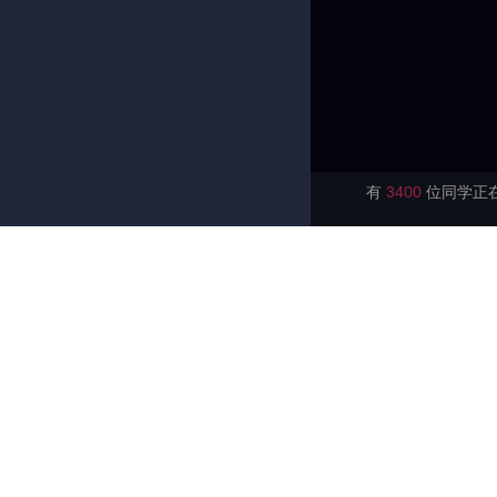
有
3400
位同学正