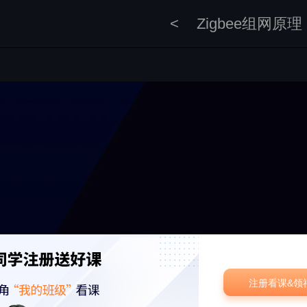
<
Zigbee组网原理
注册看课&领