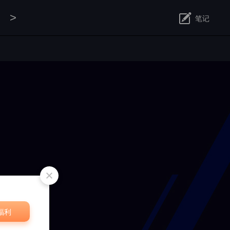
>
笔记
修改
福利