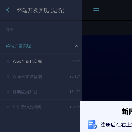
终端开发实现 (进阶)
课程
终端开发实现
Web可视化实现
34'09"
Web对接设备端
32'31"
移动应用开发
15'12"
钉钉群消息提醒
15'03"