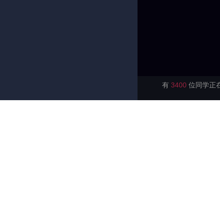
有
3400
位同学正