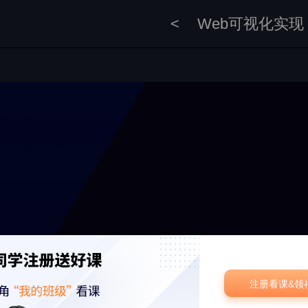
<
Web可视化实现
注册看课&领