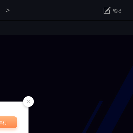
>
笔记
修改
福利