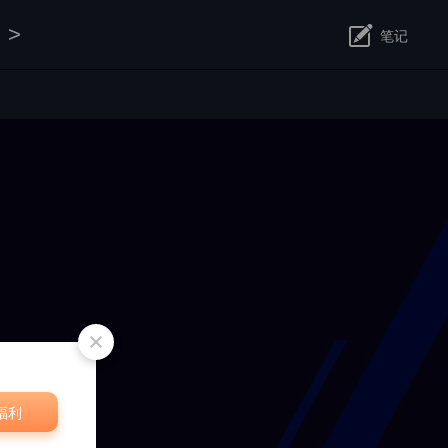
>
笔记
修改
福利