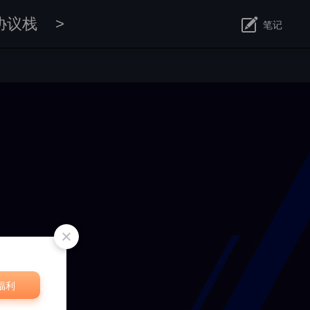
协议栈
>
笔记
修改
福利