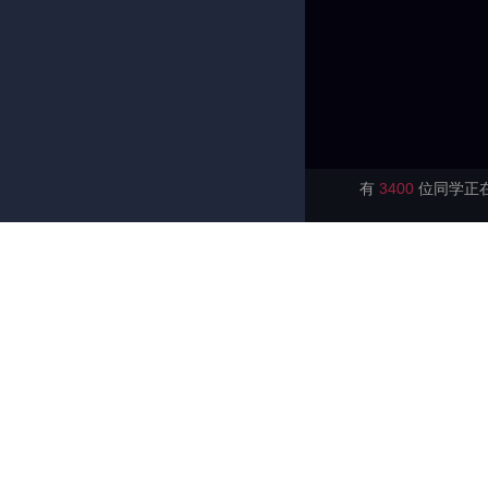
有
3400
位同学正