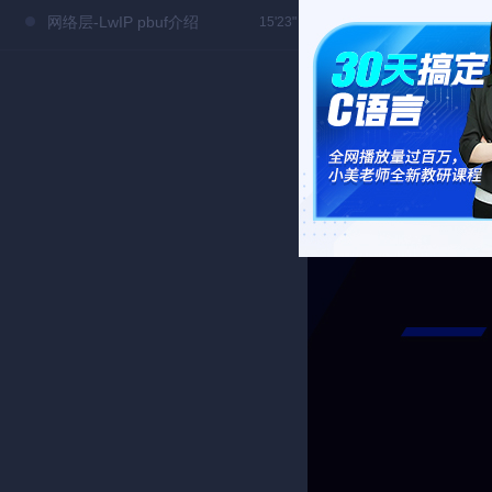
网络层-LwIP pbuf介绍
15'23"