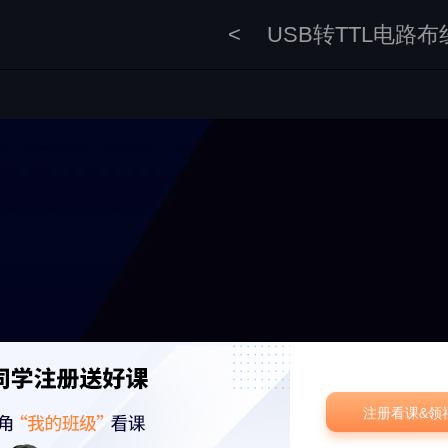
<
USB转TTL电路布
注册看课&领