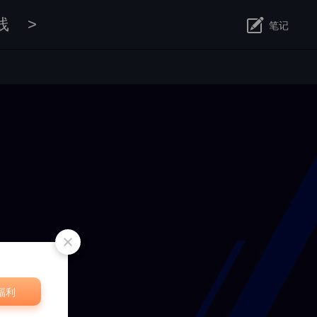
线
>
笔记
修改
福利