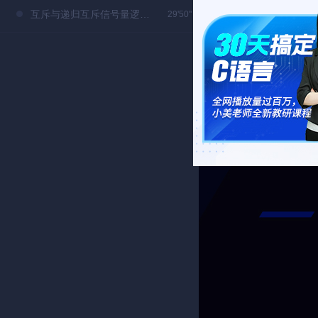
互斥与递归互斥信号量逻辑框图分析
29'50"