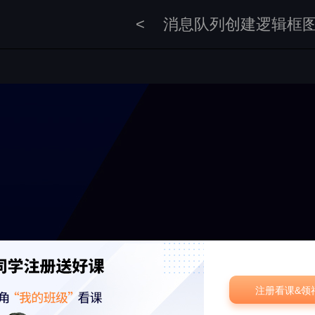
<
消息队列创建逻辑框
注册看课&领