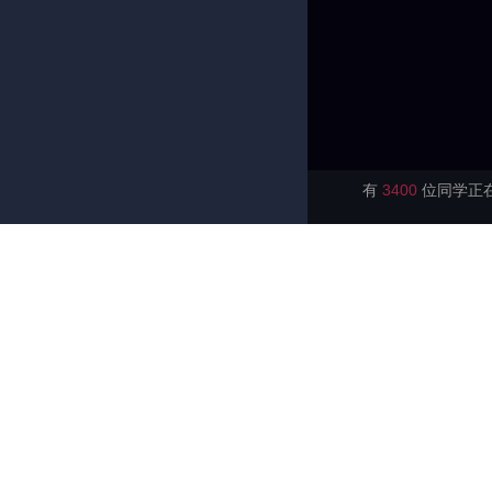
有
3400
位同学正