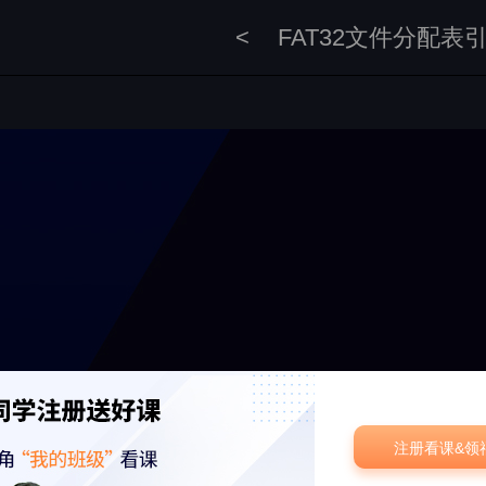
<
FAT32文件分配表
注册看课&领