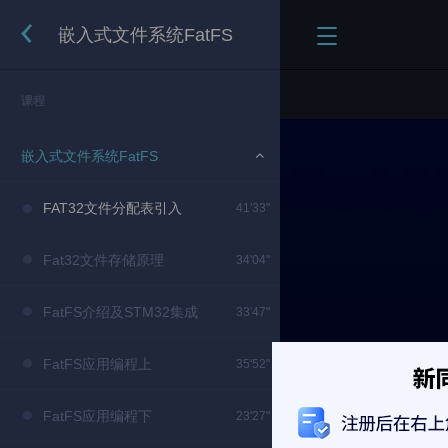
嵌入式文件系统FatFS
课程
嵌入式文件系统FatFS
FAT32文件分配表引入
41'33"
Fat32文件存储原理
34'04"
FatFS介绍及STM32集成
33'47"
FatFS应用编程上
35'52"
FatFS应用编程下
23'27"