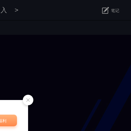
引入
>
笔记
修改
福利