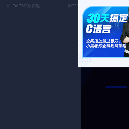
FatFS底层实现
34'05"