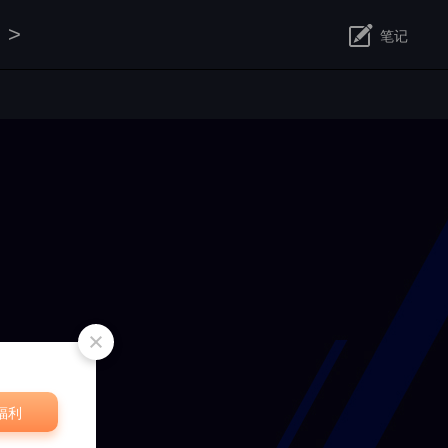
>
笔记
修改
福利