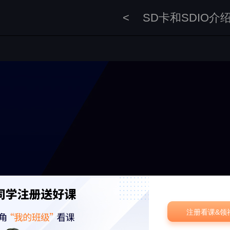
<
SD卡和SDIO介
注册看课&领