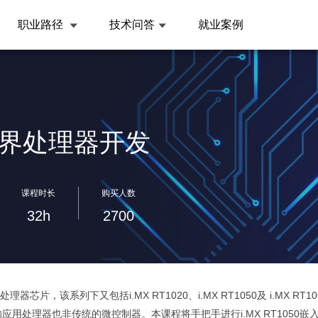
职业路径
技术问答
就业案例
网跨界处理器开发
课程时长
购买人数
32h
2700
芯片，该系列下又包括i.MX RT1020、i.MX RT1050及 i.MX RT10
用处理器也非传统的微控制器。本课程将手把手进行i.MX RT1050嵌