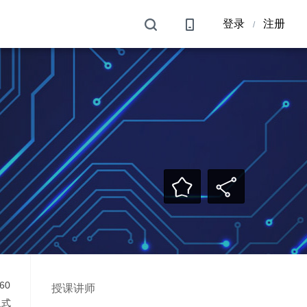
登录
注册
/
60
授课讲师
入式