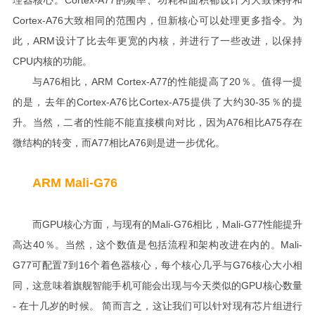
Cortex-A77
理器核心。
的频率、功耗和面积都设计为大致保持和
Cortex-A76
大致相同的范围内，但新核心可以处理更多指令。为
ARM
此，
设计了比去年更宽的内核，并进行了一些改进，以保持
CPU
内核的功能。
A76
ARM Cortex-A77
20
与
相比，
的性能提高了
％。值得一提
Cortex-A76
Cortex-A75
30-35
的是，去年的
比
提供了大约
％的提
A76
A75
升。当然，二者的性能不能直接横向对比，因为
相比
存在
A77
A76
微结构的转变，而
相比
则是进一步优化。
ARM
Mali-G76
GPU
Mali-G76
Mali-G77
而
核心方面，与现有的
相比，
性能提升
40
Mali-
高达
％。当然，这个数值是包括流程和架构改进在内的。
G77
7
16
G76
可配置
到
个着色器核心，每个核心几乎与
核心大小相
GPU
同，这意味着旗舰智能手机可能会出现与今天类似的
核心数量
-
在十几岁的时候。 简而言之，这让我们可以针对现有芯片组进行