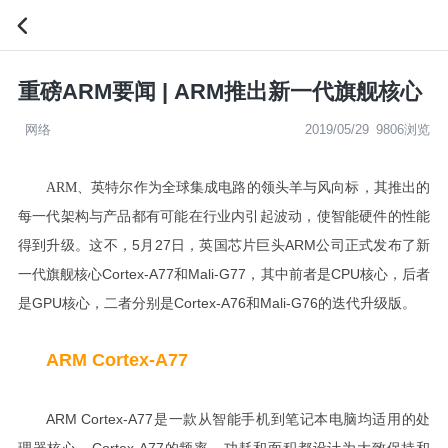
重磅ARM要闻 | ARM推出新一代旗舰核心
网络
2019/05/29
9806浏览
ARM
、英特尔作为全球集成电路的领头羊与风向标，其推出的
每一代架构与产品都有可能在行业内引起波动，使智能硬件的性能
5
27
ARM
得到升级。这不，
月
日，英国
芯片巨头
公司
正式发布了新
Cortex-A77
Mali-G77
CPU
一代旗舰核心
和
，其中前者是
核心，后者
GPU
Cortex-A76
Mali-G76
是
核心
，
二者分别是
和
的迭代升级版。
ARM Cortex-A77
ARM Cortex-A77
是一款从智能手机到笔记本电脑均适用的处