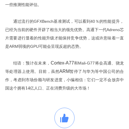
一些推测性能评估。
GFXBench
40
通过流行的
基准测试，可以看到
％的性能提升，
Adreno
已经为当前的硬件开辟了相当大的领先优势。高通下一代
芯
片需要进行显着的性能升级才能保持竞争优势，这或许意味着一直
ARM
GPU
是
弱项的
可能会呈现反超的态势。
Cortex-A77
结语
Mali-G77
：
预计在未来
，
和
将会
高通、
骁龙
ARM
等
处理器上使用。
目前
，
虽然
暂停了
与华为等中国公司的
合
作，
考虑到市场份额与研发进度，小编相信：它们一定不会放弃中
14
国这个拥有
亿人口、正在消费升级的大市场！