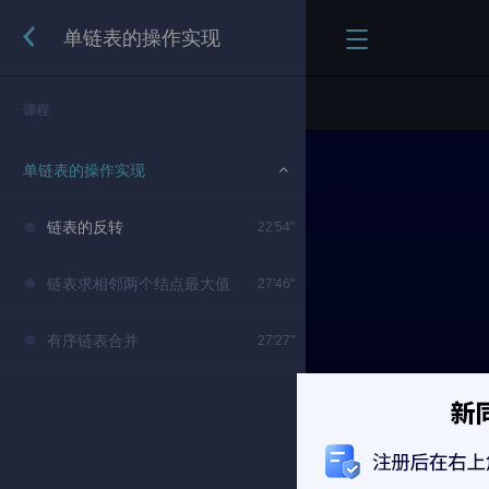
单链表的操作实现
课程
单链表的操作实现
链表的反转
22'54"
链表求相邻两个结点最大值
27'46"
有序链表合并
27'27"