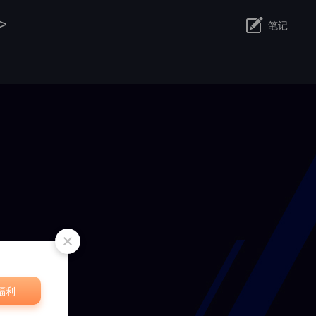
>
笔记
修改
福利