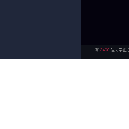
有
3400
位同学正