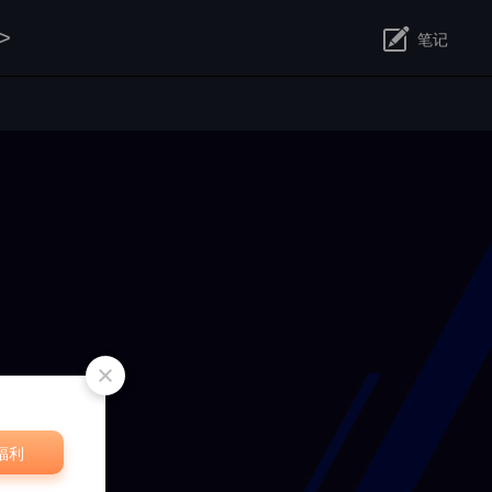
>
笔记
修改
福利