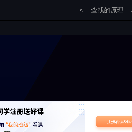
<
查找的原理
注册看课&领