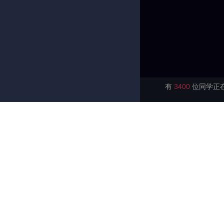
有
3400
位同学正