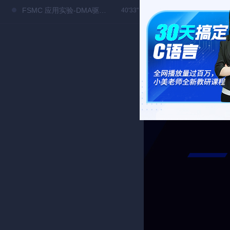
FSMC 应用实验-DMA驱动LCD（下）
40'33"