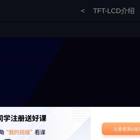
<
TFT-LCD介绍
注册看课&领