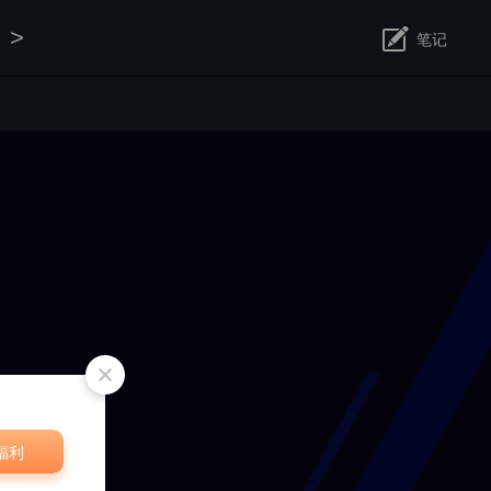
>
笔记
修改
福利