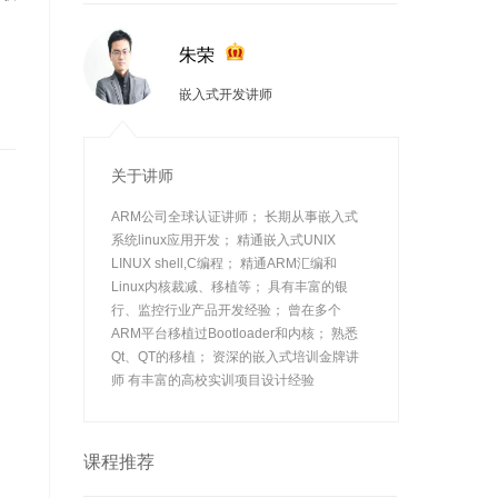
朱荣
嵌入式开发讲师
关于讲师
ARM公司全球认证讲师； 长期从事嵌入式
系统linux应用开发； 精通嵌入式UNIX
LINUX shell,C编程； 精通ARM汇编和
Linux内核裁减、移植等； 具有丰富的银
行、监控行业产品开发经验； 曾在多个
ARM平台移植过Bootloader和内核； 熟悉
Qt、QT的移植； 资深的嵌入式培训金牌讲
师 有丰富的高校实训项目设计经验
课程推荐