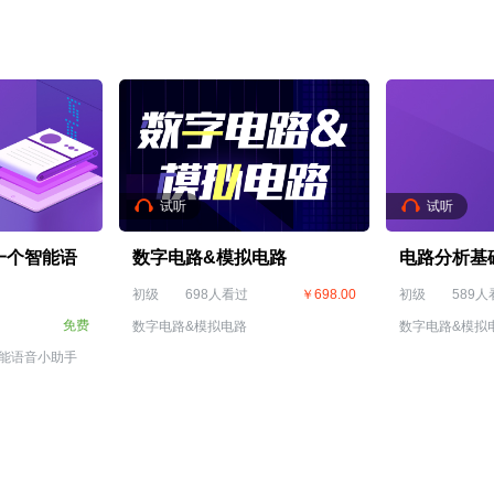
试听
试听
一个智能语
数字电路&模拟电路
电路分析基
初级
698人看过
￥698.00
初级
589人
免费
数字电路&模拟电路
数字电路&模拟
能语音小助手