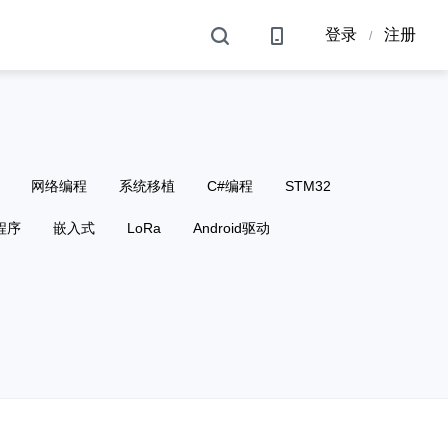
登录
注册
/
网络编程
系统移植
C#编程
STM32
程序
嵌入式
LoRa
Android驱动