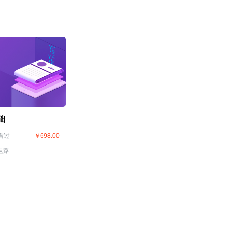
础
看过
￥698.00
电路