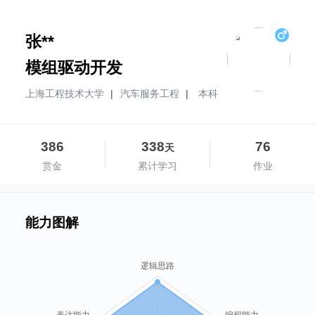
张**
模组驱动开发
上海工程技术大学
|
汽车服务工程
|
本科
386
338
76
天
赏金
累计学习
作业
能力图解
逻辑思路
表达能力
编程能力