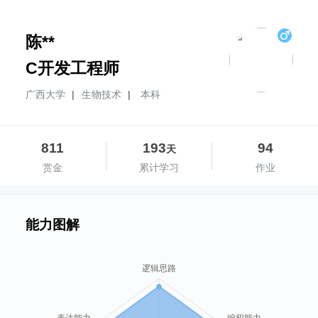
陈**
C开发工程师
广西大学
|
生物技术
|
本科
811
193
94
天
赏金
累计学习
作业
能力图解
逻辑思路
表达能力
编程能力