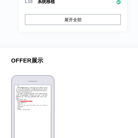
L10
系统移植
L9
ARM体系结构与接口技术
展开全部
L8
Linux应用开发综合实战
L7
数据库开发
L4
文件IO
OFFER展示
L3
数据结构
L2
Linux C语言高级
L1
C语言