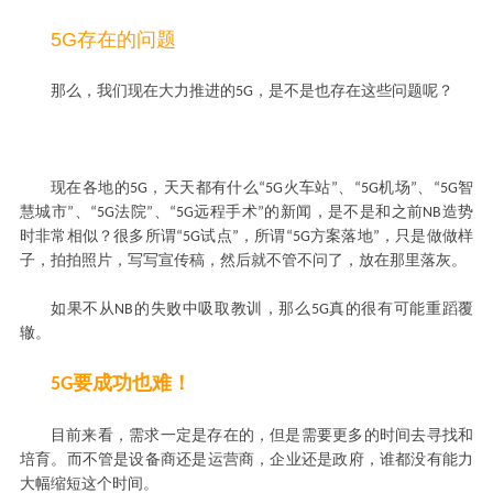
5G
存在的问题
那么，我们现在大力推进的
，是不是也存在这些问题呢？
5G
现在各地的
，天天都有什么
火车站
、
机场
、
智
5G
“5G
”
“5G
”
“5G
慧城市
、
法院
、
远程手术
的新闻，是不是和之前
造势
”
“5G
”
“5G
”
NB
时非常相似？很多所谓
试点
，所谓
方案落地
，只是做做样
“5G
”
“5G
”
子，拍拍照片，写写宣传稿，然后就不管不问了，放在那里落灰。
如果不从
的失败中吸取教训，那么
真的很有可能重蹈覆
NB
5G
辙。
5G要成功也难！
目前来看，需求一定是存在的，但是需要更多的时间去寻找和
培育。而不管是设备商还是运营商，企业还是政府，谁都没有能力
大幅缩短这个时间。