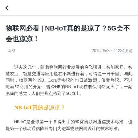
物联网必看 | NB-IoT真的是凉了？5G会不
会也凉凉！
网络
2019/05/29
11234浏览
过去这几年，随着物联网行业发展的突飞猛进，智能家居、智
慧农业、智慧交通等应用也在不断进行着，可谓是一日千里。与此
同时，物联网的
NB
、
Lora
等协议的也日益激烈，倍受热议。不过
随着
商用的开始，曾今
的
NB-IoT
现在貌似悄然无声了，一副
5G
NB
凉凉的感觉，人们把焦点移到了
5G
身上。
NB-IoT
真的是凉凉？
是全球第一个拿得出手的蜂窝物联网通信技术标准，也
NB-IoT
是第一个移动通信阵营专门为进军物联网而设计的技术标准。