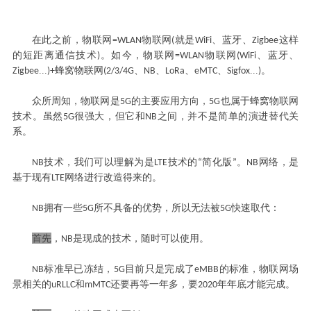
在此之前，物联网
物联网
就是
、蓝牙、
这样
=WLAN
(
WiFi
Zigbee
的短距离通信技术
。如今，物联网
物联网
、蓝牙、
)
=WLAN
(WiFi
...
蜂窝物联网
、
、
、
、
...
。
Zigbee
)+
(2/3/4G
NB
LoRa
eMTC
Sigfox
)
众所周知，物联网是
的主要应用方向，
也属于蜂窝物联网
5G
5G
技术。虽然
很强大，但它和
之间，并不是简单的演进替代关
5G
NB
系。
技术，我们可以理解为是
技术的
简化版
。
网络，是
NB
LTE
“
”
NB
基于现有
网络进行改造得来的。
LTE
拥有一些
所不具备的优势，所以无法被
快速取代：
NB
5G
5G
首先
，
是现成的技术，随时可以使用。
NB
标准早已冻结，
目前只是完成了
的标准，物联网场
NB
5G
eMBB
景相关的
和
还要再等一年多，要
年年底才能完成。
uRLLC
mMTC
2020