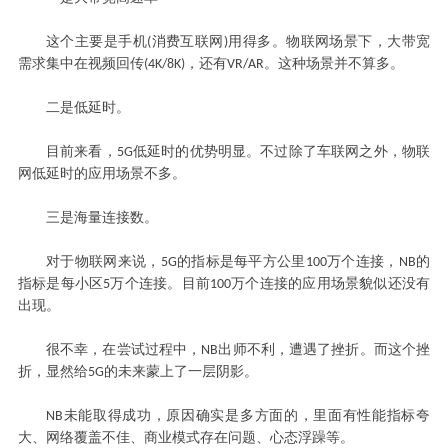
这个主要是手机
消费互联网
用得多。物联网场景下，大带宽
(
)
需求集中在视频回传
，还有
。这种场景并不算多。
(4K/8K)
VR/AR
二是低延时。
目前来看，
低延时的优势明显。不过除了车联网之外，物联
5G
网低延时的应用场景不多。
三是海量连接数。
对于物联网来说，
的指标是每平方公里
万个连接，
的
5G
100
NB
指标是每小区
万个连接。目前
万个连接的应用场景貌似还没有
5
100
出现。
很不幸，在尝试
过程
中，
出师不利，遭遇了挫折。而这个挫
NB
折，显然给
的未来蒙上了一层阴影。
5G
未能取得成功，原因确实是多方面的
，里面有
性能指标夸
NB
大、网络覆盖不佳、商业模式存在问题、心态浮躁
等
。