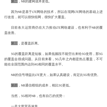
第二
，
的建网成本更低。
NB
因为
是基于
网络的技术，所以在现网
网络的基础上进
NB
LTE
LTE
行改造，就可以很快组网，很快扩大覆盖。
目前各大运营商仍在大力推动
网络建设，也有利于
的覆
LTE
NB
盖改善。
第三
，是覆盖距离。
的覆盖距离是短板，如果低频段不能空出来给
使用，那
5G
5G
5G
的覆盖会很成问题。从目前来看，
几年之内都是热点覆盖，不可
5G
能在全国范围内达到
相同的覆盖水平。
4G
的信号增益比
更大，如果认真建设，肯定比
有优势。
NB
LTE
5G
第四
，
通信模组的成本，相比
更低。
NB
5G
当然，
相对
，也有自己的优势：
5G
NB
一是大带宽高速率