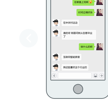
郑 *
本科
嵌入式开发高级工
郑 *
本科
Web前端工程师
马*斌
大专
HTML5开发工程
邵 *
本科
UI设计师
姜 *
大专
游戏UI设计师
王*坤
本科
UI设计师
周 *
本科
物联网实时操作系统开
李 *
本科
物联网无线通讯开发
陆 *
本科
ARM开发工程师
王*刚
本科
物联网开发工程