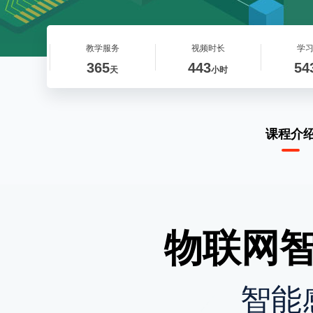
教学服务
视频时长
学
365
443
54
天
小时
课程介
物联网
智能