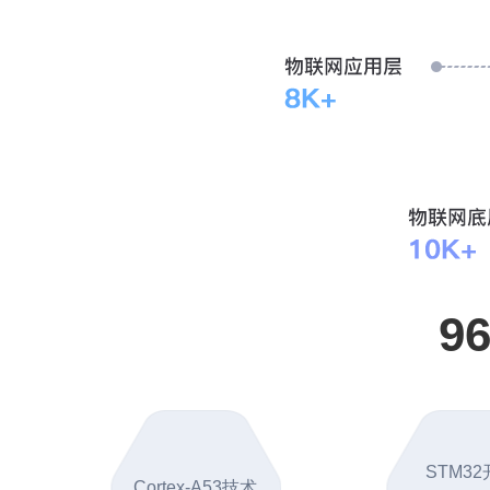
9
STM3
Cortex-A53技术