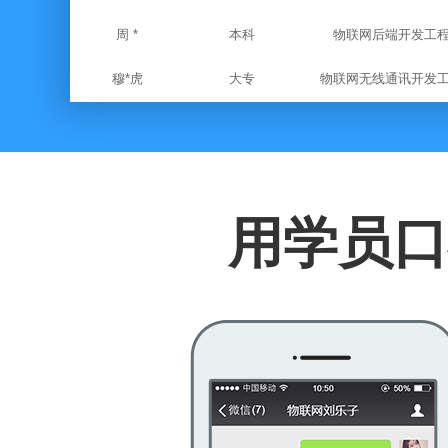
周 *
本科
物联网后端开发工
穆*虎
大专
物联网无线通讯开发
任 *
本科
物联网无线通讯开发
邓*炳
本科
物联网方案开发工
梁*谦
本科
物联网后端开发工
用学员口
何*民
本科
物联网开发工程
徐 *
本科
物联网开发工程
龚*歌
硕士
物联网后端开发工
曾 *
本科
物联网开发工程
韦*昌
本科
ARM开发工程师
游*卫
本科
物联网无线通讯开发