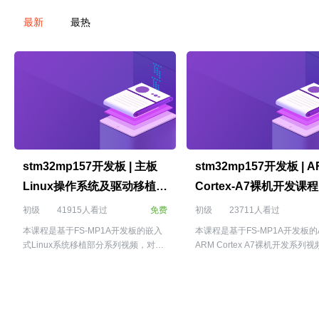
最新
最热
stm32mp157开发板 | 主板
stm32mp157开发板 | A
Linux操作系统及驱动移植课
Cortex-A7裸机开发课程
程
初级
41915人看过
免费
初级
23711人看过
本课程是基于FS-MP1A开发板的嵌入
本课程是基于FS-MP1A开发板的
式Linux系统移植部分系列视频，对应
ARM Cortex A7裸机开发系列
开发教程可以加群下载：stm32mp157
更多开发板配套开发教程可以加
技术交流QQ群（群号459754978），
载：stm32mp157技术交流QQ
群内会持续分享stm32mp157开发板相
号459754978），群内会持续分
关技术资料。FS-MP1A开发板为华清
stm32mp157开发板相关技术资
远见研发中心最新推出的高性价比
FS-MP1A开发板为华清远见研