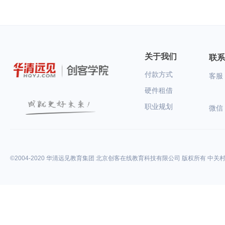
ARM嵌入式Linux学习板，手机淘宝分
最新推出的高性价比ARM嵌入式Li
享码：复制本行文字打开手淘
学习板，手机淘宝分享码：复制
₤T4FPXn3YYJ2₤
文字打开手淘₤T4FPXn3YYJ2
关于我们
联系
付款方式
客服：
硬件租借
职业规划
微信
©2004-2020 华清远见教育集团 北京创客在线教育科技有限公司 版权所有 中关村高