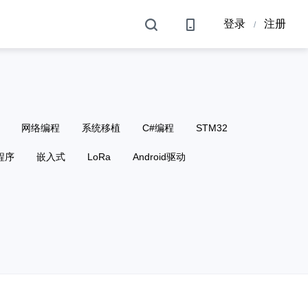
登录
注册
/
网络编程
系统移植
C#编程
STM32
程序
嵌入式
LoRa
Android驱动